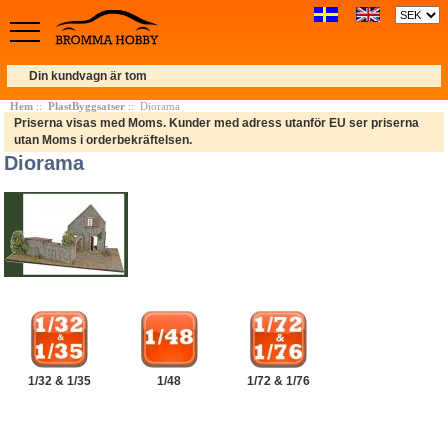
Din kundvagn är tom
Hem
::
PlastByggsatser
:: Diorama
Priserna visas med Moms. Kunder med adress utanför EU ser priserna
utan Moms i orderbekräftelsen.
Diorama
1/32 & 1/35
1/48
1/72 & 1/76