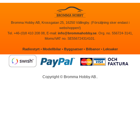
Bromma Hobby AB, Krossgatan 25, 16250 Vällingby. (Försäljning sker endast i
webshoppen!)
Tel. +46-(0)8 410 208 08, E-mail:
info@brommahobby.se
. Org. no. 556724-3141,
Moms/VAT no. SE556724314101.
Radiostyrt
•
Modellbilar
•
Byggsatser
•
Bilbanor
•
Leksaker
Copyright © Bromma Hobby AB..