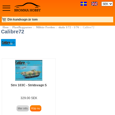
Din kundvagn är tom
Hem
::
PlastByggsatser
::
Militär Fordon
::
skala 1/72 - 1/76
:: Calibre72
Calibre72
Strv 103C - Stridsvagn S
329.00 SEK
Mer info
Köp nu