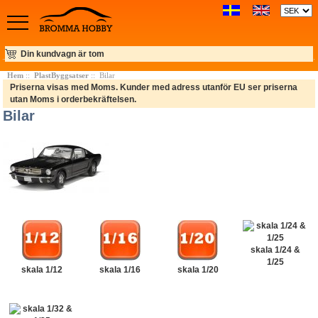
Din kundvagn är tom
Hem
::
PlastByggsatser
:: Bilar
Priserna visas med Moms. Kunder med adress utanför EU ser priserna
utan Moms i orderbekräftelsen.
Bilar
skala 1/24 &
1/25
skala 1/12
skala 1/16
skala 1/20