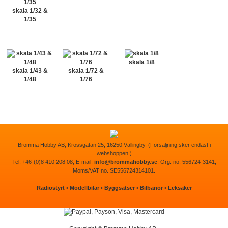
skala 1/32 &
1/35
skala 1/8
skala 1/43 &
skala 1/72 &
1/48
1/76
Bromma Hobby AB, Krossgatan 25, 16250 Vällingby. (Försäljning sker endast i
webshoppen!)
Tel. +46-(0)8 410 208 08, E-mail:
info@brommahobby.se
. Org. no. 556724-3141,
Moms/VAT no. SE556724314101.
Radiostyrt
•
Modellbilar
•
Byggsatser
•
Bilbanor
•
Leksaker