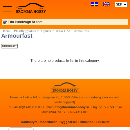
Din kundvagn är tom
Hem
::
PlastByggsatser
::
Figurer
::
skala 1/72
:: Armourfast
Armourfast
There are no products to list in this category.
Bromma Hobby AB, Krossgatan 25, 16250 Vällingby. (Försäljning sker endast i
webshoppen!)
Tel. +46-(0)8 410 208 08, E-mail:
info@brommahobby.se
. Org. no. 556724-3141,
Moms/VAT no. SE556724314101.
Radiostyrt
•
Modellbilar
•
Byggsatser
•
Bilbanor
•
Leksaker