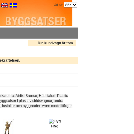
Valuta:
Din kundvagn är tom
ekräftelsen.
e, t.x. Airfix, Bronco, Hät, Italeri, Plastic
yggsatser i plast av stridsvagnar, andra
ar, lastbilar och byggnader. Även modellfärger,
Flyg