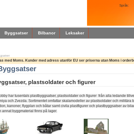
Språk:
Byggsatser
Bilbanor
Leksaker
gsatser
sas med Moms. Kunder med adress utanför EU ser priserna utan Moms i orderb
Byggsatser
ggsatser, plastsoldater och figurer
y har tusentals plastbyggsatser, plastsoldater och figurer från alla ledande tillverkar
miya och Zvezda. Sortimentet omfattar skalamodeller av plastsoldater och militära b
rdon, kanoner, flygplan och båtar samt civila plastfigurer och plastbyggsatser av bil
h annat byggmaterial finns på lager.