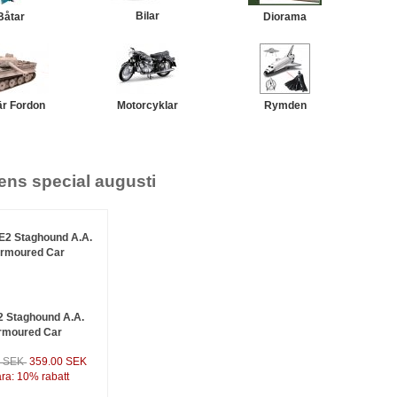
Bilar
Båtar
Diorama
tär Fordon
Motorcyklar
Rymden
ns special augusti
 Staghound A.A.
rmoured Car
0 SEK
359.00 SEK
ra: 10% rabatt