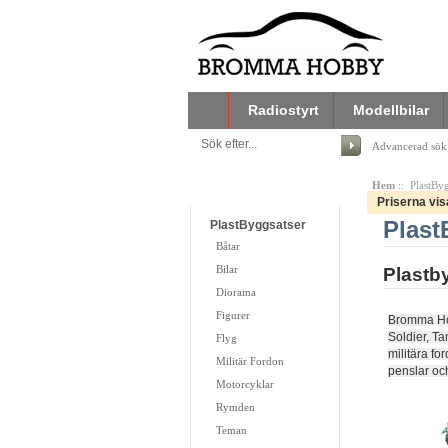
Radiostyrt
Modellbilar
Advancerad sök
Hem
:: PlastByg
Kategorier
Priserna vi
Plast
PlastByggsatser
Båtar
Bilar
Plastby
Diorama
Figurer
Bromma Hobb
Soldier, Ta
Flyg
militära fo
Militär Fordon
penslar oc
Motorcyklar
Rymden
Teman