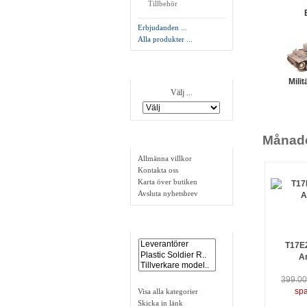
Tillbehör
Erbjudanden ...
Alla produkter ...
Tillverkare
Mili
Välj ...
Månade
Information
Allmänna villkor
Kontakta oss
Karta över butiken
Avsluta nyhetsbrev
Länkar
T17E2
A
399.0
Visa alla kategorier
spa
Skicka in länk